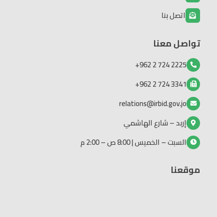
اتصل بنا
تواصل معنا
2225 724 2 962+
3341 724 2 962+
relations@irbid.gov.jo
إربد – شارع الهاشمي
السبت – الخميس | 8:00 ص – 2:00 م
موقعنا