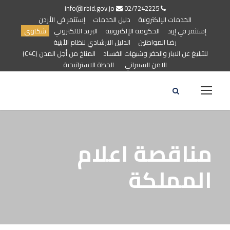
info@irbid.gov.jo
02/7242225
الخدمات الإلكترونية
دليل الخدمات
إستثمر في الأردن
إستثمر في إربد
الحكومة الإلكترونية
البريد الالكتروني
شكاوي
رضا المواطنين
الدليل الارشادي لنظام الأبنية
للتبليغ عن الابار والحفر وشبهات الفساد
المناخ من أجل المدن (C4C)
الامن السيبراني
الخطة الاستراتيجية
مناقصة اعلام
المملكة