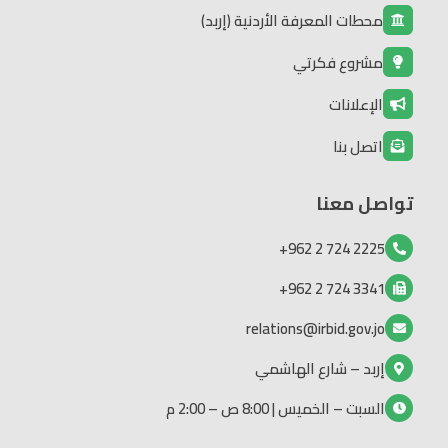
محطات المعرفة الأردنية (إربد)
مشروع فكرتي
الإعلانات
اتصل بنا
تواصل معنا
2225 724 2 962+
3341 724 2 962+
relations@irbid.gov.jo
إربد – شارع الهاشمي
السبت – الخميس | 8:00 ص – 2:00 م