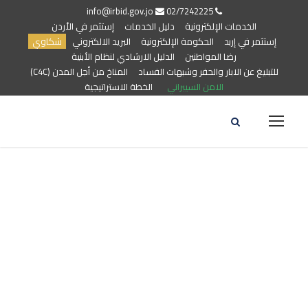
info@irbid.gov.jo
02/7242225
الخدمات الإلكترونية
دليل الخدمات
إستثمر في الأردن
إستثمر في إربد
الحكومة الإلكترونية
البريد الالكتروني
شكاوي
رضا المواطنين
الدليل الارشادي لنظام الأبنية
للتبليغ عن الابار والحفر وشبهات الفساد
المناخ من أجل المدن (C4C)
الامن السيبراني
الخطة الاستراتيجية
الامن السيبراني