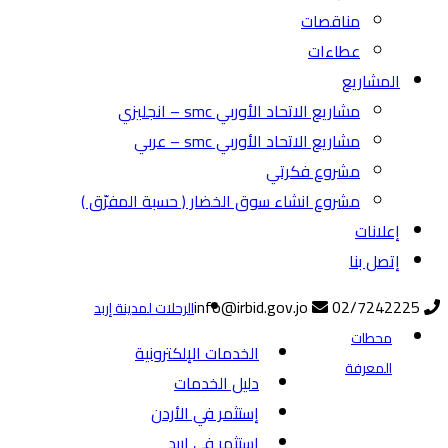
مناقصات
عطاءات
المشاريع
مشاريع الاتحاد الأوربي smc – انجليزي
مشاريع الاتحاد الأوربي smc – عربي
مشروع فكرتي
مشروع انشاء سوق الخضار ( حسبة المفرّق )
إعلانات
إتصل بنا
info@irbid.gov.jo
02/7242225
الرحلات لمدينة إربد
محطات
الخدمات الإلكترونية
المعرفة
دليل الخدمات
إستثمر في الأردن
إستثمر في إربد