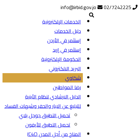
info@irbid.gov.jo
02/7242225
الخدمات الإلكترونية
دليل الخدمات
إستثمر في الأردن
إستثمر في إربد
الحكومة الإلكترونية
البريد الالكتروني
شكاوي
رضا المواطنين
الدليل الارشادي لنظام الأبنية
للتبليغ عن الابار والحفر وشبهات الفساد
تحميل التطبيق جوجل بلاي
تحميل التطبيق للأيفون
المناخ من أجل المدن (C4C)