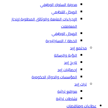
مدونة السلوك الوظيفي
الهيكل التنظيمي
الإجراءات المتبعة والوثائق المطلوبة لإنجاز
المعاملات
الهيكل الوظيفي
الخطة / الاستراتيجية
مجتمع إربد
الرؤية والرسالة
تاريخ إربد
إحصائيات إربد
المؤسسات والدوائر الحكومية
تراث إربد
مواقع تراثية
نشاطات تراثية
عطاءات ومناقصات