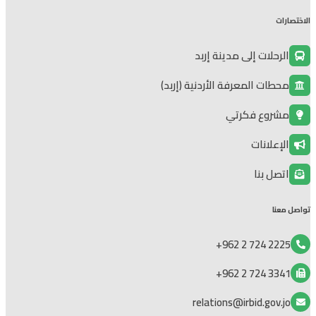
الاختصارات
الرحلات إلى مدينة إربد
محطات المعرفة الأردنية (إربد)
مشروع فكرتي
الإعلانات
اتصل بنا
تواصل معنا
2225 724 2 962+
3341 724 2 962+
relations@irbid.gov.jo