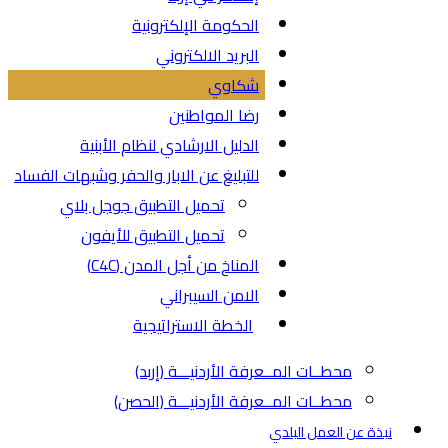
الحكومة الإلكترونية
البريد الالكتروني
شكاوي
رضا المواطنين
الدليل الارشادي لنظام الأبنية
للتبليغ عن الابار والحفر وشبهات الفساد
تحميل التطبيق جوجل بلاي
تحميل التطبيق للأيفون
المناخ من أجل المدن (C4C)
الامن السيبراني
الخطة الاستراتيجية
محطــات المــعرفة الأردنيـــة (إربد)
محطــات المــعرفة الأردنيـــة (الحصن)
نبذة عن العمل البلدي