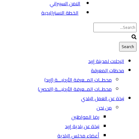
الامن السيبراني
الخطة الاستراتيجية
الرحلات لمدينة إربد
محطات المعرفة
محطــات المــعرفة الأردنيـــة (إربد)
محطــات المــعرفة الأردنيـــة (الحصن)
نبذة عن العمل البلدي
من نحن
رضا المواطنين
نبذة عن بلدية إربد
أعضاء مجلس البلدية