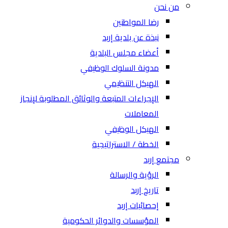
من نحن
رضا المواطنين
نبذة عن بلدية إربد
أعضاء مجلس البلدية
مدونة السلوك الوظيفي
الهيكل التنظيمي
الإجراءات المتبعة والوثائق المطلوبة لإنجاز
المعاملات
الهيكل الوظيفي
الخطة / الاستراتيجية
مجتمع إربد
الرؤية والرسالة
تاريخ إربد
إحصائيات إربد
المؤسسات والدوائر الحكومية