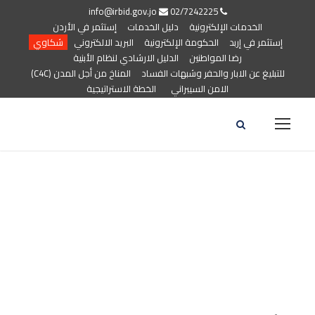
info@irbid.gov.jo
02/7242225
الخدمات الإلكترونية
دليل الخدمات
إستثمر في الأردن
إستثمر في إربد
الحكومة الإلكترونية
البريد الالكتروني
شكاوي
رضا المواطنين
الدليل الارشادي لنظام الأبنية
للتبليغ عن الابار والحفر وشبهات الفساد
المناخ من أجل المدن (C4C)
الامن السيبراني
الخطة الاستراتيجية
الرؤية والرسالة