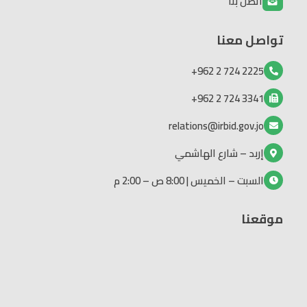
اتصل بنا
تواصل معنا
2225 724 2 962+
3341 724 2 962+
relations@irbid.gov.jo
إربد – شارع الهاشمي
السبت – الخميس | 8:00 ص – 2:00 م
موقعنا