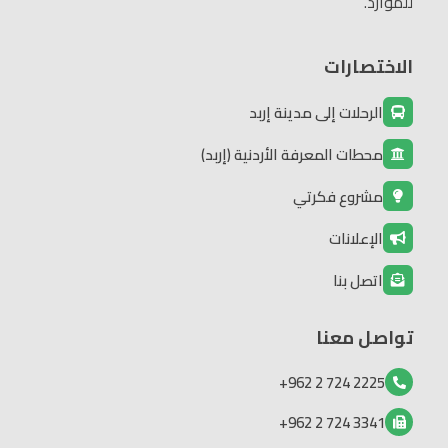
للموارد.
الاختصارات
الرحلات إلى مدينة إربد
محطات المعرفة الأردنية (إربد)
مشروع فكرتي
الإعلانات
اتصل بنا
تواصل معنا
2225 724 2 962+
3341 724 2 962+