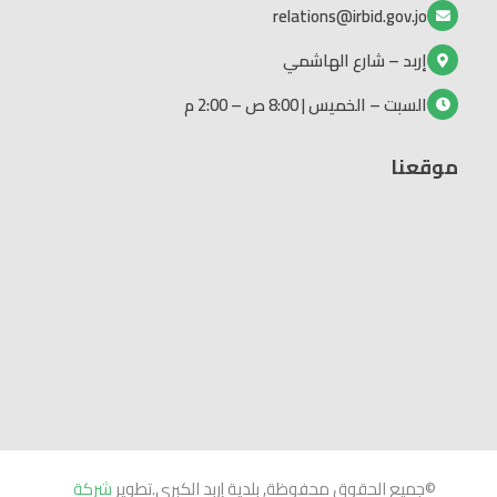
relations@irbid.gov.jo
إربد – شارع الهاشمي
السبت – الخميس | 8:00 ص – 2:00 م
موقعنا
©جميع الحقوق محفوظة, بلدية إربد الكبرى.تطوير
شركة