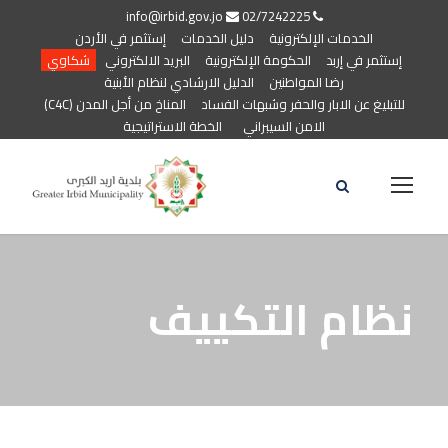
info@irbid.gov.jo
02/7242225
الخدمات الإلكترونية
دليل الخدمات
إستثمر في الأردن
إستثمر في إربد
الحكومة الإلكترونية
البريد الالكتروني
شكاوي
رضا المواطنين
الدليل الارشادي لنظام الأبنية
للتبليغ عن الابار والحفر وشبهات الفساد
المناخ من أجل المدن (C4C)
الامن السيبراني
الخطة الاستراتيجية
نظام التكييف