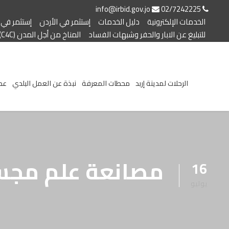
info@irbid.gov.jo
02/7242225
الخدمات الإلكترونية
دليل الخدمات
إستثمر في الأردن
إستثمر في إ
للتبليغ عن الابار والحفر وشبهات الفساد
المناخ من أجل المدن (C4C)
الرحلات لمدينة إربد
محطات المعرفة
نبذة عن العمل البلدي
عط
مصانعة علم مج
16
يوليو