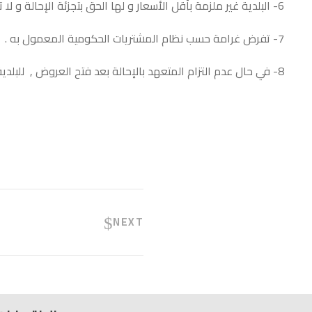
6- البلدية غير ملزمة بأقل الأسعار و لها الحق بتجزئة الإحالة و لا تعتبر الإحالة قطعية إلا بعد موافقة المجلس البلدي .
7- تفرض غرامة حسب نظام المشتريات الحكومية المعمول به .
8- في حال عدم التزام المتعهد بالإحالة بعد فتح العروض , للبلدية الحق في الإحالة على المتعهد التالي و ألزام المتعهد الأول فرق السعر بين العرضين .
NEXT