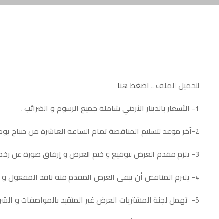
لتحميل الملف ..
اضغط هنا
1- الأسعار بالدينار الأردني شاملة جميع الرسوم و الضرائب .
2-آخر موعد لتسليم المناقصة تمام الساعة العاشرة من صباح يوم الاثنين الموافق 21/7/2025
3- يلزم مقدم العرض بتوقيع و ختم العرض و إرفاق صورة عن رخصة المهن و بخلاف ذلك يستبعد عرضه
4- يلتزم المناقص أن يبقى العرض المقدم منه نافذ المفعول و غير جائز الرجوع عنه لمدة لا تقل عن ثلاثون يوم من تاريخ أخر موعد لتقديم العروض .
5- تهمل لجنة المشتريات العرض غير المتقيد بالمواصفات و الشروط المطلوبة .