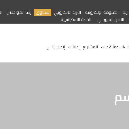
ربد
الحكومة الإلكترونية
البريد الالكتروني
شكاوي
رضا المواطنين
ال
الامن السيبراني
الخطة الاستراتيجية
اءات ومناقصات
المشاريع
إعلانات
إتصل بنا
سم