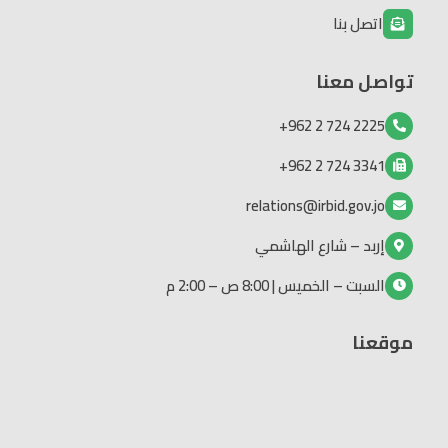
اتصل بنا
تواصل معنا
2225 724 2 962+
3341 724 2 962+
relations@irbid.gov.jo
إربد – شارع الهاشمي
السبت – الخميس | 8:00 ص – 2:00 م
موقعنا