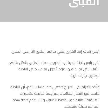
المبنى
رئيس بلدية إربد الكبرى ينفي مزاعم إطلاق النار على المبنى
نفى رئيس لجنة بلدية إربد الكبرى، عماد العزام، بشكل قاطع،
الأنباء التي تم تداولها مؤخراً حول تعرض مبنى البلدية
لإطلاق عيارات نارية.
وأكد العزام، في تصريح صحفي صدر مساء اليوم، أن البلدية
قامت فور انتشار الشائعات بمراجعة شاملة لكاميرات
المراقبة المثبتة حول محيط المبنى، وتبين عدم صحة هذه
المزاعم جملةً وتفصيلاً.