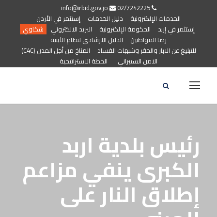
info@irbid.gov.jo
02/7242225
الخدمات الإلكترونية
دليل الخدمات
إستثمر في الأردن
إستثمر في إربد
الحكومة الإلكترونية
البريد الالكتروني
شكاوي
رضا المواطنين
الدليل الارشادي لنظام الأبنية
للتبليغ عن الابار والحفر وشبهات الفساد
المناخ من أجل المدن (C4C)
الامن السيبراني
الخطة الاستراتيجية
رئيس بلدية اربد
الكبرى ينفي مزاعم
إطلاق النار على