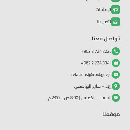
الإعلانات
اتصل بنا
تواصل معنا
2225 724 2 962+
3341 724 2 962+
relations@irbid.gov.jo
إربد – شارع الهاشمي
السبت – الخميس | 8:00 ص – 2:00 م
موقعنا