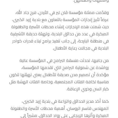
والأمهات وأطفالهن.
وقدّمت ممثلة مؤسسة ڤان لير في الأردن، فرح جاد الله،
عرضاً لأبرز إنجازات المؤسسة بالتعاون مع بلدية إربد الكبرى،
حيث شملت هذه الإنجازات إنشاء محطات الأسرة والطفولة
المبكرة في عدد من حدائق البلدية، وتهيئة حديقة الأشرفية
في منطقة البارحة، إلى جانب تنفيذ برامج لبناء قدرات كوادر
البلدية في مجالات رعاية الأطفال.
من جانبها، تحدثت منسقة البرامج في المؤسسة عالية
رواشدة عن شمولية البرامج التي تقدمها المؤسسة،
مؤكدة أن تصميم مدن صديقة للأطفال يعني تهيئتها لتكون
مناسبة لكافة الفئات المجتمعية، وخاصة الفئات الهشة مثل
كبار السن وذوي الإعاقة.
كما أكد مدير الحدائق والزراعة في بلدية إربد الكبرى،
المهندس قاسم الروسان، أهمية محطات الأسرة والطفولة
المبكرة وأثرها الإيجابي على رواد الحدائق، مشيراً إلى