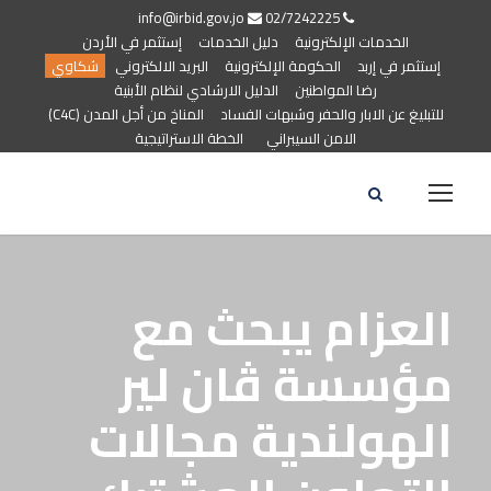
info@irbid.gov.jo
02/7242225
الخدمات الإلكترونية
دليل الخدمات
إستثمر في الأردن
إستثمر في إربد
الحكومة الإلكترونية
البريد الالكتروني
شكاوي
رضا المواطنين
الدليل الارشادي لنظام الأبنية
للتبليغ عن الابار والحفر وشبهات الفساد
المناخ من أجل المدن (C4C)
الامن السيبراني
الخطة الاستراتيجية
العزام يبحث مع
مؤسسة ڤان لير
الهولندية مجالات