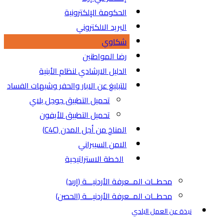
الحكومة الإلكترونية
البريد الالكتروني
شكاوي
رضا المواطنين
الدليل الارشادي لنظام الأبنية
للتبليغ عن الابار والحفر وشبهات الفساد
تحميل التطبيق جوجل بلاي
تحميل التطبيق للأيفون
المناخ من أجل المدن (C4C)
الامن السيبراني
الخطة الاستراتيجية
محطــات المــعرفة الأردنيـــة (إربد)
محطــات المــعرفة الأردنيـــة (الحصن)
نبذة عن العمل البلدي