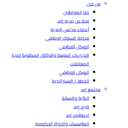
من نحن
رضا المواطنين
نبذة عن بلدية إربد
أعضاء مجلس البلدية
مدونة السلوك الوظيفي
الهيكل التنظيمي
الإجراءات المتبعة والوثائق المطلوبة لإنجاز
المعاملات
الهيكل الوظيفي
الخطة / الاستراتيجية
مجتمع إربد
الرؤية والرسالة
تاريخ إربد
إحصائيات إربد
المؤسسات والدوائر الحكومية