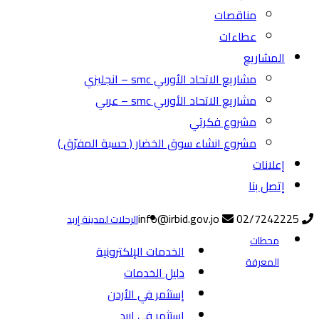
مناقصات
عطاءات
المشاريع
مشاريع الاتحاد الأوربي smc – انجليزي
مشاريع الاتحاد الأوربي smc – عربي
مشروع فكرتي
مشروع انشاء سوق الخضار ( حسبة المفرّق )
إعلانات
إتصل بنا
info@irbid.gov.jo
02/7242225
الرحلات لمدينة إربد
محطات
الخدمات الإلكترونية
المعرفة
دليل الخدمات
إستثمر في الأردن
إستثمر في إربد