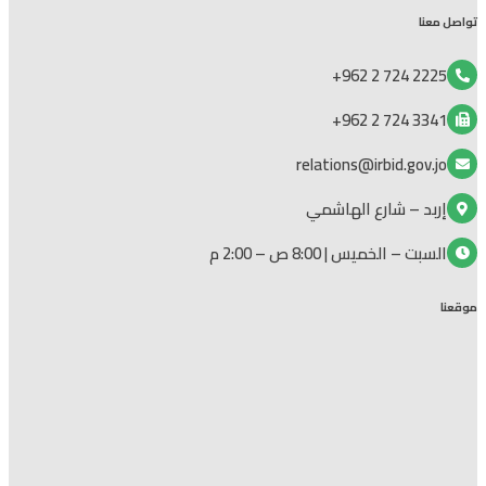
تواصل معنا
2225 724 2 962+
3341 724 2 962+
relations@irbid.gov.jo
إربد – شارع الهاشمي
السبت – الخميس | 8:00 ص – 2:00 م
موقعنا