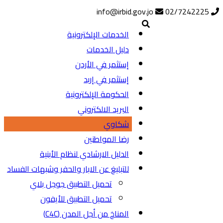
info@irbid.gov.jo
02/7242225
الخدمات الإلكترونية
دليل الخدمات
إستثمر في الأردن
إستثمر في إربد
الحكومة الإلكترونية
البريد الالكتروني
شكاوي
رضا المواطنين
الدليل الارشادي لنظام الأبنية
للتبليغ عن الابار والحفر وشبهات الفساد
تحميل التطبيق جوجل بلاي
تحميل التطبيق للأيفون
المناخ من أجل المدن (C4C)