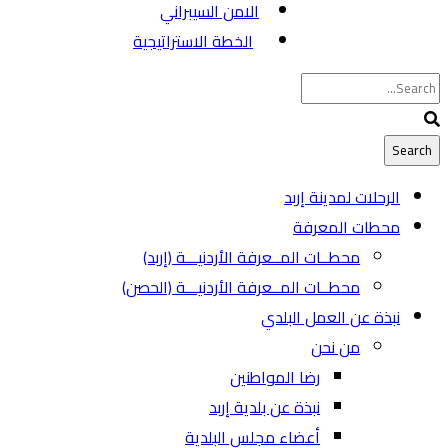
الامن السيبراني
الخطة الاستراتيجية
الرحلات لمدينة إربد
محطات المعرفة
محطــات المــعرفة الأردنيـــة (إربد)
محطــات المــعرفة الأردنيـــة (الحصن)
نبذة عن العمل البلدي
من نحن
رضا المواطنين
نبذة عن بلدية إربد
أعضاء مجلس البلدية