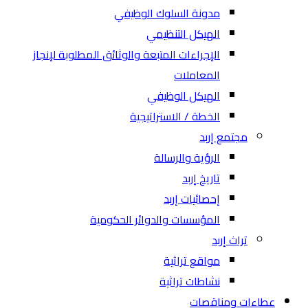
مدونة السلوك الوظيفي
الهيكل التنظيمي
الإجراءات المتبعة والوثائق المطلوبة لإنجاز
المعاملات
الهيكل الوظيفي
الخطة / الاستراتيجية
مجتمع إربد
الرؤية والرسالة
تاريخ إربد
إحصائيات إربد
المؤسسات والدوائر الحكومية
تراث إربد
مواقع تراثية
نشاطات تراثية
عطاءات ومناقصات