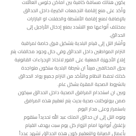
يكون هنالك مسافة كافية بين أماكن جلوس العائلات
وأكد على منع إقامة التجمعات الكبيرة داخل الحدائق
بالإضافة لمنع إقامة الأنشطة والحفلات او البازارات
بمختلف أنواعها مع التشدد بمنع إدخال الأراجيل إلى
الحدائق.
وأشار التل إلى قيام البلدية بتشكيل فرق خاصة لمراقبة
التزام المواطنين داخل الحدائق وفي حال وجود مخالفات يتم
إبلاغ الأجهزة المعنية على الفور لاتخاذ الإجراءات القانونية
بحق المخالفين مبيناً ان شرطة البلدية ستكون متواجدة
كذلك لحفظ النظام والتأكد من التزام جميع رواد الحدائق
بالشروط الصحية المقرة بشكل عام.
وبين ان استخدام المرافق الصحية داخل الحدائق سيكون
ضمن بروتوكلات صحية بحيث يتم تعقيم هذه المرافق
باستمرار وعلى مدار اليوم.
ونوه التل إلى ان حدائق الملك عبد الله تحديداً ستقوم
بإغلاق أبوابها امام الزوار كل يوم سبت بهدف القيام
بأعمال الصيانة والتعقيم كون هذه الحدائق تشهد عدداً