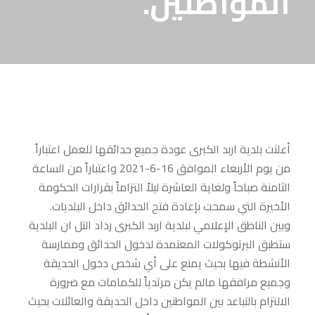
المواطنين.
أعلنت بلدية اربد الكبرى عودة جميع حدائقها للعمل اعتباراً
من يوم الأربعاء الموافق 16-6-2021 واعتباراً من الساعة
الثامنة صباحاً ولغاية العاشرة ليلاً التزاماً بقرارات الحكومة
الأخيرة التي سمحت بإعادة فتح الحدائق داخل البلديات.
وبين الناطق الإعلامي لبلدية اربد الكبرى رداد التل ان البلدية
ستطبق البرتوكولات المعتمدة لدخول الحدائق وممارسة
الأنشطة فيها بحيث يمنع على أي شخص دخول الحديقة
وجميع مرافقها مالم يكن مرتدياً للكمامات مع ضرورة
الالتزام بالتباعد بين المواطنين داخل الحديقة والعائلات بحيث