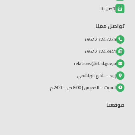
اتصل بنا
تواصل معنا
2225 724 2 962+
3341 724 2 962+
relations@irbid.gov.jo
إربد – شارع الهاشمي
السبت – الخميس | 8:00 ص – 2:00 م
موقعنا