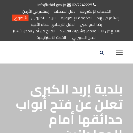
info@irbid.gov.jo
02/7242225
الخدمات الإلكترونية
دليل الخدمات
إستثمر في الأردن
إستثمر في إربد
الحكومة الإلكترونية
البريد الالكتروني
شكاوي
رضا المواطنين
الدليل الارشادي لنظام الأبنية
للتبليغ عن الابار والحفر وشبهات الفساد
المناخ من أجل المدن (C4C)
الامن السيبراني
الخطة الاستراتيجية
بلدية إربد الكبرى
تعلن عن فتح أبواب
حدائقها أمام