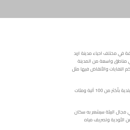
ة في مختلف احياء مدينة اربد
ي مناطق واسعة من المدينة
م النفايات والأنقاض فيها مثل
وحسب رئيس لجنة بلدية اربد الكبرى الدكتور قبلان الشريف والذي أشرف على هذه الحملة فقد شاركت البلدية بأكثر من 100 آلية ومئات
ي مجال البيئة سيشعر به سكان
من الأودية وتصريف مياه