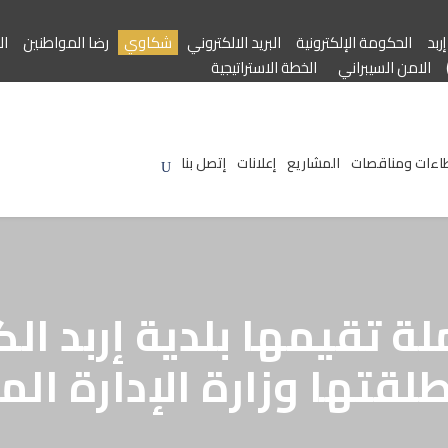
ربد
الحكومة الإلكترونية
البريد الالكتروني
شكاوي
رضا المواطنين
ال
الامن السيبراني
الخطة الاستراتيجية
اءات ومناقصات
المشاريع
إعلانات
إتصل بنا
 تقيمها بلدية إربد ال
طلقتها وزارة الإدارة الم