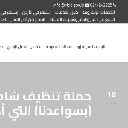
info@irbid.gov.jo
02/7242225
الخدمات الإلكترونية
دليل الخدمات
إستثمر في الأردن
إستثمر في إ
للتبليغ عن الابار والحفر وشبهات الفساد
المناخ من أجل المدن (C4C)
الرحلات لمدينة إربد
محطات المعرفة
نبذة عن العمل البلدي
عط
حملة تنظيف شاملة
18
سبتم
(بسواعدنا) التي أ
بر