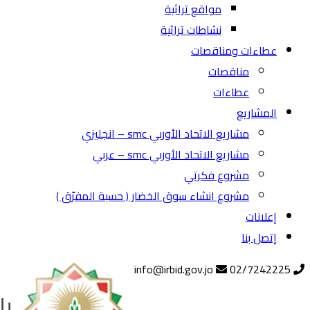
مواقع تراثية
نشاطات تراثية
عطاءات ومناقصات
مناقصات
عطاءات
المشاريع
مشاريع الاتحاد الأوربي smc – انجليزي
مشاريع الاتحاد الأوربي smc – عربي
مشروع فكرتي
مشروع انشاء سوق الخضار ( حسبة المفرّق )
إعلانات
إتصل بنا
info@irbid.gov.jo
02/7242225