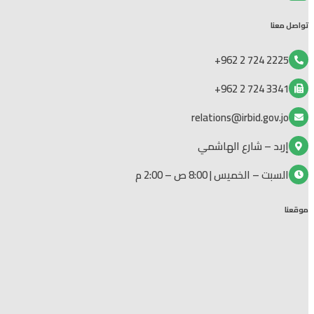
تواصل معنا
2225 724 2 962+
3341 724 2 962+
relations@irbid.gov.jo
إربد – شارع الهاشمي
السبت – الخميس | 8:00 ص – 2:00 م
موقعنا