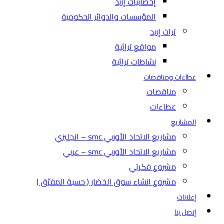
إحصائيات إربد
المؤسسات والدوائر الحكومية
تراث إربد
مواقع تراثية
نشاطات تراثية
عطاءات ومناقصات
مناقصات
عطاءات
المشاريع
مشاريع الاتحاد الأوربي smc – انجليزي
مشاريع الاتحاد الأوربي smc – عربي
مشروع فكرتي
مشروع انشاء سوق الخضار ( حسبة المفرّق )
إعلانات
إتصل بنا