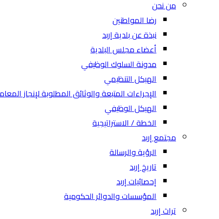
من نحن
رضا المواطنين
نبذة عن بلدية إربد
أعضاء مجلس البلدية
مدونة السلوك الوظيفي
الهيكل التنظيمي
الإجراءات المتبعة والوثائق المطلوبة لإنجاز المعام
الهيكل الوظيفي
الخطة / الاستراتيجية
مجتمع إربد
الرؤية والرسالة
تاريخ إربد
إحصائيات إربد
المؤسسات والدوائر الحكومية
تراث إربد