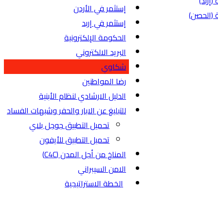
(إربد)
إستثمر في الأردن
ة (الحصن)
إستثمر في إربد
الحكومة الإلكترونية
البريد الالكتروني
شكاوي
رضا المواطنين
الدليل الارشادي لنظام الأبنية
للتبليغ عن الابار والحفر وشبهات الفساد
تحميل التطبيق جوجل بلاي
تحميل التطبيق للأيفون
المناخ من أجل المدن (C4C)
الامن السيبراني
الخطة الاستراتيجية