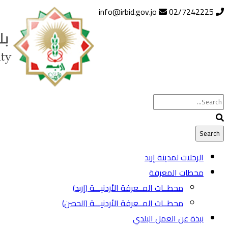
info@irbid.gov.jo
02/7242225
الرحلات لمدينة إربد
محطات المعرفة
محطــات المــعرفة الأردنيـــة (إربد)
محطــات المــعرفة الأردنيـــة (الحصن)
نبذة عن العمل البلدي