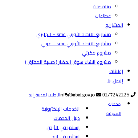
مناقصات
عطاءات
المشاريع
مشاريع الاتحاد الأوربي smc – انجليزي
مشاريع الاتحاد الأوربي smc – عربي
مشروع فكرتي
مشروع انشاء سوق الخضار ( حسبة المفرّق )
إعلانات
إتصل بنا
info@irbid.gov.jo
02/7242225
الرحلات لمدينة إربد
محطات
الخدمات الإلكترونية
المعرفة
دليل الخدمات
إستثمر في الأردن
إستثمر في إربد