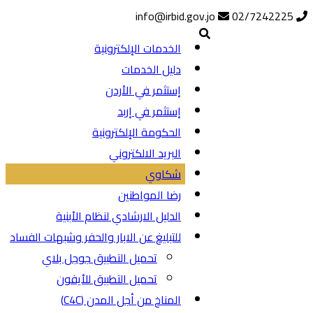
info@irbid.gov.jo
02/7242225
الخدمات الإلكترونية
دليل الخدمات
إستثمر في الأردن
إستثمر في إربد
الحكومة الإلكترونية
البريد الالكتروني
شكاوي
رضا المواطنين
الدليل الارشادي لنظام الأبنية
للتبليغ عن الابار والحفر وشبهات الفساد
تحميل التطبيق جوجل بلاي
تحميل التطبيق للأيفون
المناخ من أجل المدن (C4C)