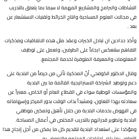
النشاطات والبرامج والمشاريع المهمة لا سيما بما يتعلق بالتدريب
في مجالات العلوم المساحية وانتاج الخرائط وتقنيات الاستشعار عن
بعد .
وأكد حدادين ان تبادل الخبرات وعقد مثل هذه الاتفاقيات ومذكرات
التفاهم ستنعكس ايجاباً على الطرفين، وتعمل على توظيف
المعلومات والمعرفة المتوفرة لخدمة المجتمع.
وقال الدكتور الكوفحي أنّ المذكرة تأتي من حرصاً من البلدية على
دعم وتوطيد الشراكة الاستراتيجية القائمة ما بين البلدية
والمؤسسات الوطنية سواء في القطاع العام أو الخاص، معبراً عن
سعادته بهذا التعاون، ومشيداً بذات الوقت بدور المركز وإسهاماته
في النهوض بخدمات البلدية من خلال تأهيل وتمكين موظفي
البلدية وتطوير قدراتهم بالتدريب المختص في أعمال المساحة.
ومؤكدا على استعداد البلدية لتقديم كل ما يمكن من أجل إنجاح هذا
التعاون بما يلبي احتياجات المجتمع والنهوض به.