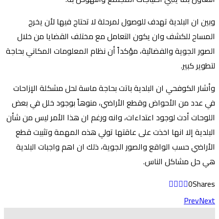
وبين ان البلدية تهدف للوصول لمرحلة لا تحتاج فيها لأن يخرج
المساح للكشف وان يكون التعامل مع مختلف القضايا من خلال
الصور الجوية والفضائية، مؤكداً أن نظام المعلومات المكاني بحاجة
لتطوير كبير.
وأشار الكوفحي ان البلدية باتت بحاجة ماسة لحل مشكلة الإزاحات
في عدد من الأحواض وقطع الأراضي، منوهاً بوجود خلل في بعض
اللوحات أدت لوجود اعتداءات، وانه ورغم ان هذا الأمر ليس من شأن
البلدية إلا انها اخذت على عاقتها تولي هذه المهمة وتثبيت قطع
الأراضي حسب الواقع والصور الجوية، ذلك ان اهم واجبات البلدية
هي حل مشاكل الناس.
0
Shares
Prev
Next