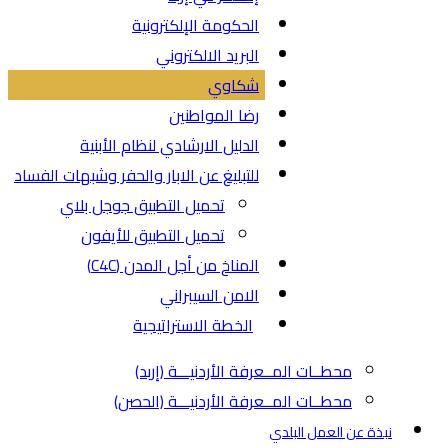
الحكومة الإلكترونية
البريد الالكتروني
شكاوي
رضا المواطنين
الدليل الارشادي لنظام الأبنية
للتبليغ عن الابار والحفر وشبهات الفساد
تحميل التطبيق جوجل بلاي
تحميل التطبيق للأيفون
المناخ من أجل المدن (C4C)
الامن السيبراني
الخطة الاستراتيجية
محطــات المــعرفة الأردنيـــة (إربد)
محطــات المــعرفة الأردنيـــة (الحصن)
نبذة عن العمل البلدي