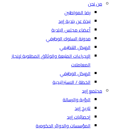
من نحن
رضا المواطنين
نبذة عن بلدية إربد
أعضاء مجلس البلدية
مدونة السلوك الوظيفي
الهيكل التنظيمي
الإجراءات المتبعة والوثائق المطلوبة لإنجاز
المعاملات
الهيكل الوظيفي
الخطة / الاستراتيجية
مجتمع إربد
الرؤية والرسالة
تاريخ إربد
إحصائيات إربد
المؤسسات والدوائر الحكومية