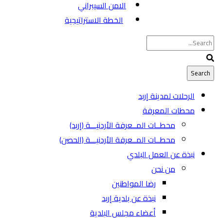
الامن السيبراني
الخطة الاستراتيجية
الرحلات لمدينة إربد
محطات المعرفة
محطــات المــعرفة الأردنيـــة (إربد)
محطــات المــعرفة الأردنيـــة (الحصن)
نبذة عن العمل البلدي
من نحن
رضا المواطنين
نبذة عن بلدية إربد
أعضاء مجلس البلدية