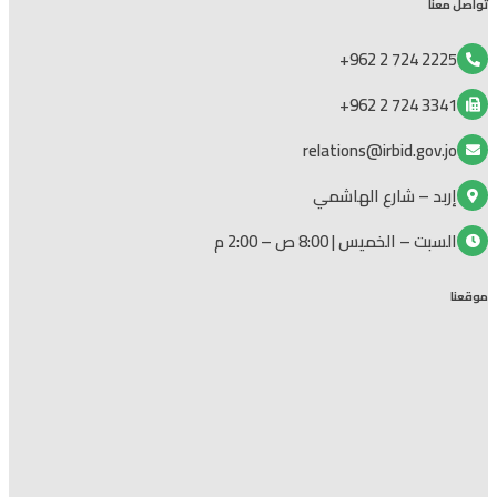
تواصل معنا
2225 724 2 962+
3341 724 2 962+
relations@irbid.gov.jo
إربد – شارع الهاشمي
السبت – الخميس | 8:00 ص – 2:00 م
موقعنا