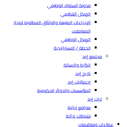
مدونة السلوك الوظيفي
الهيكل التنظيمي
الإجراءات المتبعة والوثائق المطلوبة لإنجاز
المعاملات
الهيكل الوظيفي
الخطة / الاستراتيجية
مجتمع إربد
الرؤية والرسالة
تاريخ إربد
إحصائيات إربد
المؤسسات والدوائر الحكومية
تراث إربد
مواقع تراثية
نشاطات تراثية
عطاءات ومناقصات