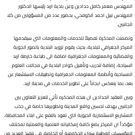
المهندس معمر كامل حدادين وعن بلدية اربد رئيسها الدكتور
المهندس نبيل احمد الكوفحي، بحضور عدد من المسؤولين من كلا
الجانبين.
وتضمنت المذكرة تفصيلاً للخدمات والمعلومات التي سيقدمها
المركز الجغرافي للبلدية، بحيث يقوم تزويد البلدية بالصور الجوية
والفضائية والمعلومات الجغرافية اضافة الى طباعة خارطة اربد
السياحة، إضافة لتدريب وتأهيل كوادر البلدية في مجالات العلوم
المساحية وأنظمة المعلومات الجغرافية وتطبيقات الاستشعار عن
بعد، بما ينعكس ايجاباً على تطوير الخدمات في مدينة اربد.
وبين العقيد الحدادين ان هذه المذكره تأتي لتعزيز التعاون بين
الجانبين بهدف تحسين واقع المدينة وتطويرها خاصة في جذب
المشاريع الاستثمارية الحيوية التي تعود بالنفع على ابناء المحافظة،
مؤكداً ان المركز يضع كافة إمكانياته العلمية والعملية لمختلف
المؤسسات الوطنية سواء الحكومية أو الخاصة، في تنفيذ العديد من