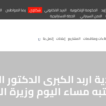
ربد
الحكومة الإلكترونية
البريد الالكتروني
شكاوي
رضا المواطنين
ال
الامن السيبراني
الخطة الاستراتيجية
اءات ومناقصات
المشاريع
إعلانات
إتصل بنا
ة اربد الكبرى الدكتور 
 مساء اليوم وزيرة الث