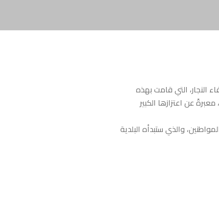
ء النجار، التي قامت بهذه
عبرةً عن اعتزازها الكبير
مواطنين، والذي ستبدأه البلدية