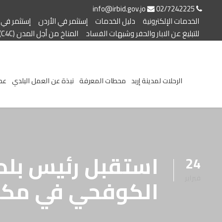
info@irbid.gov.jo
02/7242225
الخدمات الإلكترونية
دليل الخدمات
إستثمر في الأردن
إستثمر في إ
للتبليغ عن الابار والحفر وشبهات الفساد
المناخ من أجل المدن (C4C)
الرحلات لمدينة إربد
محطات المعرفة
نبذة عن العمل البلدي
عط
استقبل رئيس بلدي
24
فبراير
الكوفحي في مكتبه