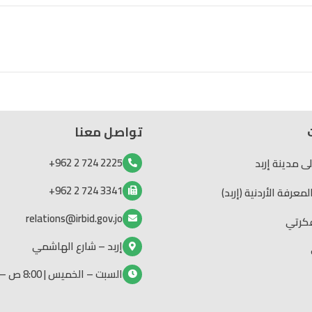
تواصل معنا
2225 724 2 962+
لى مدينة إربد
3341 724 2 962+
عرفة الأردنية (إربد)
relations@irbid.gov.jo
كرتي
إربد – شارع الهاشمي
السبت – الخميس | 8:00 ص – 2:00 م