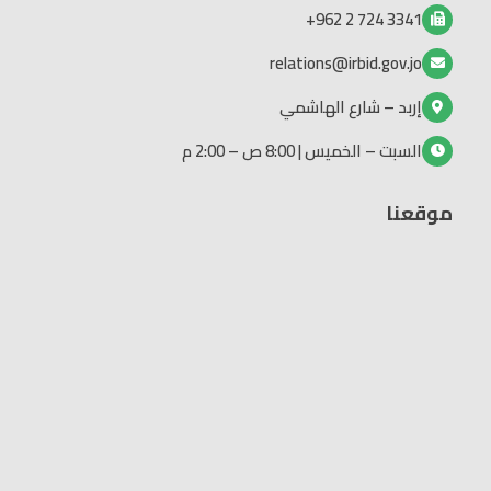
3341 724 2 962+
relations@irbid.gov.jo
إربد – شارع الهاشمي
السبت – الخميس | 8:00 ص – 2:00 م
موقعنا