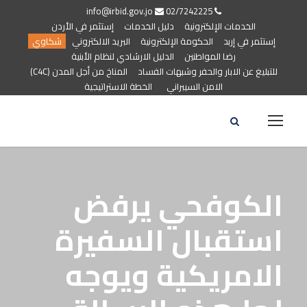
info@irbid.gov.jo
02/7242225
الخدمات الإلكترونية
دليل الخدمات
إستثمر في الأردن
إستثمر في إربد
الحكومة الإلكترونية
البريد الالكتروني
شكاوي
رضا المواطنين
الدليل الارشادي لنظام الأبنية
للتبليغ عن الابار والحفر وشبهات الفساد
المناخ من أجل المدن (C4C)
الامن السيبراني
الخطة الاستراتيجية
الكوفحي يرفض
استقبال السفيرة
الامريكية ويوجه