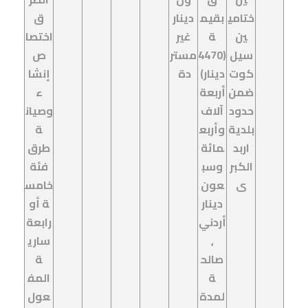
ختامي
بقيم
دينار
ق
ين
ة
غير
اختصا
سيل
(4470
مستر
ص
كوت
دينار)
دة
إنشا
ضمن
أربعة
ء
حدود
آلاف
وصيان
بلدية
وأربع
ة
اربد
مائة
طرق
الكبر
وسب
فئة
ى
عون
خامس
دينار
ة أو
أردني
رابعة
,
ساري
صالح
ة
ة
المف
لمدة
عول