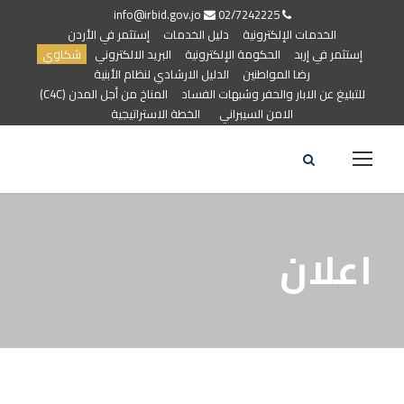
info@irbid.gov.jo
02/7242225
الخدمات الإلكترونية
دليل الخدمات
إستثمر في الأردن
إستثمر في إربد
الحكومة الإلكترونية
البريد الالكتروني
شكاوي
رضا المواطنين
الدليل الارشادي لنظام الأبنية
للتبليغ عن الابار والحفر وشبهات الفساد
المناخ من أجل المدن (C4C)
الامن السيبراني
الخطة الاستراتيجية
اعلان