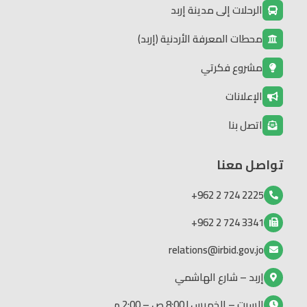
الرحلات إلى مدينة إربد
محطات المعرفة الأردنية (إربد)
مشروع فكرتي
الإعلانات
اتصل بنا
تواصل معنا
2225 724 2 962+
3341 724 2 962+
relations@irbid.gov.jo
إربد – شارع الهاشمي
السبت – الخميس | 8:00 ص – 2:00 م