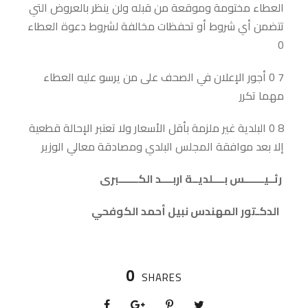
العطاء مختومة وموقعة من قبله ولن ينظر بالعروض التي
تتضمن أي شروط أو تحفظات مخالفة لشروط دعوة العطاء
0
7 0 أجور الإعلان في الصحف على من يرسو عليه العطاء
مهما تكرر
8 0 البلدية غير ملزمة بأقل الأسعار ولا تعتبر الإحالة قطعية
إلا بعد موافقة المجلس البلدي ومصادقة معالي الوزير
رئــيـــــــس بــــلديــة اربــــد الكـــــــبرى
الدكـتور المهندس نبيل أحمد الكوفحي
0
SHARES