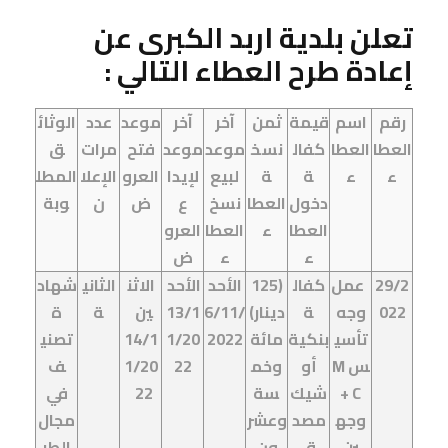
تعلن بلدية اربد الكبرى عن
إعادة طرح العطاء التالي :
رقم
اسم
قيمة
ثمن
آخر
آخر
موعد
عدد
الوثائ
العطا
العطا
كفال
نسخ
موعد
موعد
فتح
مرات
ق
ء
ء
ة
ة
لبيع
لإيدا
العرو
الإعلا
المطل
دخول
العطا
نسخ
ع
ض
ن
وبة
العطا
ء
العطا
العرو
ء
ء
ض
29/2
عمل
كفال
(125
الأحد
الأحد
الاثن
الثاني
شهاد
022
وجه
ة
دينار)
6/11/
/1
13
ين
ة
ة
تأسي
بنكية
مائة
2022
1/20
14/1
تصني
س
M
أو
وخم
22
1/20
ف
C
+
شيك
سة
22
في
وجه
مصد
وعشر
مجال
ين
ق
ون
الطر