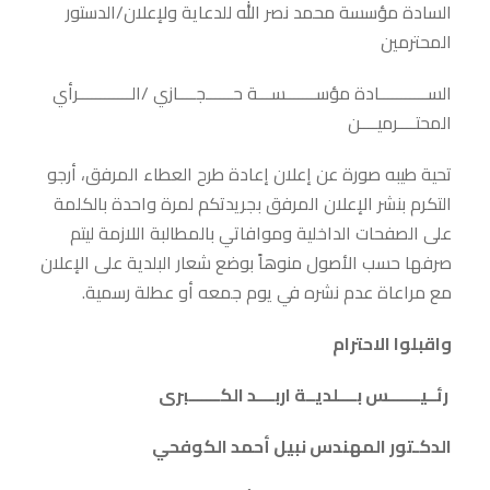
السادة مؤسسة محمد نصر الله للدعاية ولإعلان/الدستور
المحترمين
الســـــــــــادة مؤســـــــســـة حــــــجــــازي /الــــــــــــرأي
المحتــــرميــــن
تحية طيبه صورة عن إعلان إعادة طرح العطاء المرفق، أرجو
التكرم بنشر الإعلان المرفق بجريدتكم لمرة واحدة بالكلمة
على الصفحات الداخلية وموافاتي بالمطالبة اللازمة ليتم
صرفها حسب الأصول منوهاً بوضع شعار البلدية على الإعلان
مع مراعاة عدم نشره في يوم جمعه أو عطلة رسمية.
واقبلوا الاحترام
رئــيـــــــس بــــلديــة اربــــد الكـــــــبرى
الدكـتور المهندس نبيل أحمد الكوفحي