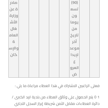
(90)
صادر
تسع
ة عن
ون
وزارة
يوما
الأش
من
غال
تاريخ
العام
آخر
ة
موعد
والإس
لإيدا
كان
ع
العرو
ض
فعلى الراغبين الاشتراك في هذا العطاء مراعاة ما يلي :
1 0 يتم الحصول على وثائق العطاء من بلدية اربد الكبرى /
دائرة العطاءات مقابل الثمن شريطة إبراز السجل التجاري