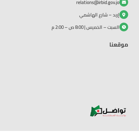
relations@irbid.gov.jo
إربد – شارع الهاشمي
السبت – الخميس | 8:00 ص – 2:00 م
موقعنا