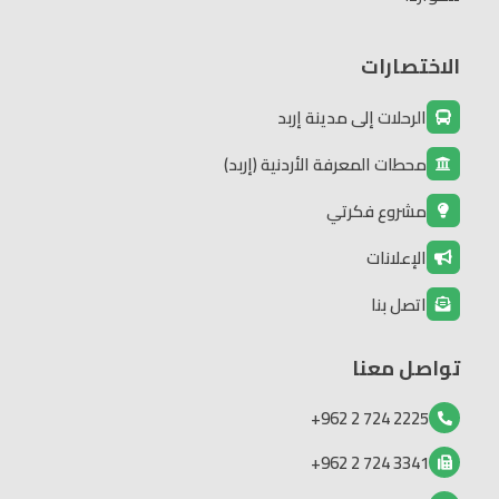
الاختصارات
الرحلات إلى مدينة إربد
محطات المعرفة الأردنية (إربد)
مشروع فكرتي
الإعلانات
اتصل بنا
تواصل معنا
2225 724 2 962+
3341 724 2 962+