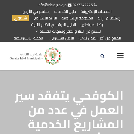
info@irbid.gov.jo
02/7242225
الخدمات الإلكترونية
دليل الخدمات
إستثمر في الأردن
إستثمر في إربد
الحكومة الإلكترونية
البريد الالكتروني
شكاوي
رضا المواطنين
الدليل الارشادي لنظام الأبنية
للتبليغ عن الابار والحفر وشبهات الفساد
المناخ من أجل المدن (C4C)
الامن السيبراني
الخطة الاستراتيجية
الكوفحي يتفقد سير
العمل في عدد من
المشاريع الخدمية