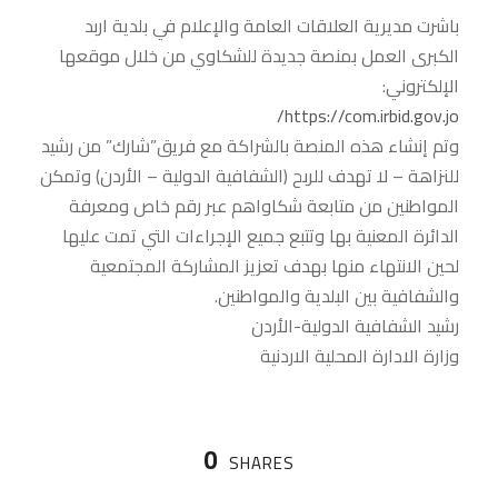
باشرت مديرية العلاقات العامة والإعلام في بلدية اربد
الكبرى العمل بمنصة جديدة للشكاوي من خلال موقعها
الإلكتروني:
https://com.irbid.gov.jo/
وتم إنشاء هذه المنصة بالشراكة مع فريق”شارك” من رشيد
للنزاهة – لا تهدف للربح (الشفافية الدولية – الأردن) وتمكن
المواطنين من متابعة شكاواهم عبر رقم خاص ومعرفة
الدائرة المعنية بها وتتبع جميع الإجراءات التي تمت عليها
لحين الانتهاء منها بهدف تعزيز المشاركة المجتمعية
والشفافية بين البلدية والمواطنين.
رشيد الشفافية الدولية-الأردن
وزارة الادارة المحلية الاردنية
0
SHARES