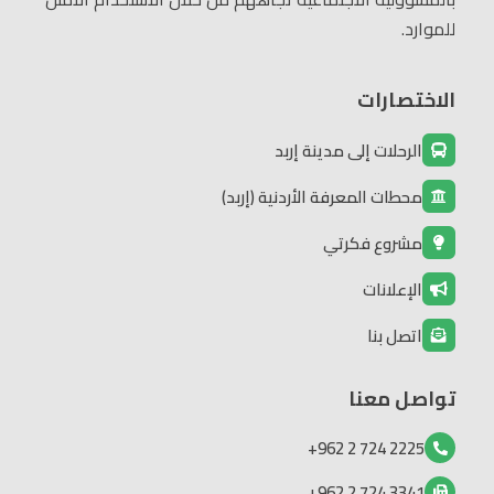
للموارد.
الاختصارات
الرحلات إلى مدينة إربد
محطات المعرفة الأردنية (إربد)
مشروع فكرتي
الإعلانات
اتصل بنا
تواصل معنا
2225 724 2 962+
3341 724 2 962+