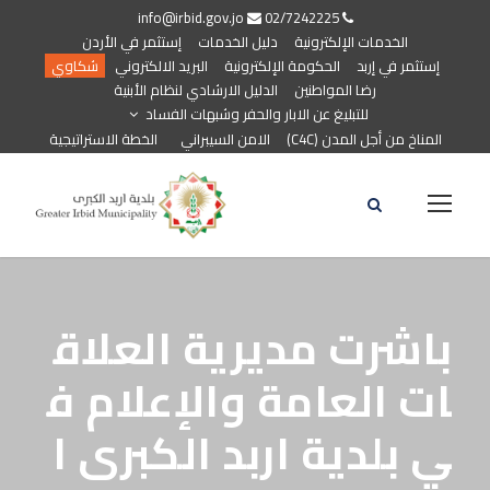
info@irbid.gov.jo
02/7242225
الخدمات الإلكترونية
دليل الخدمات
إستثمر في الأردن
إستثمر في إربد
الحكومة الإلكترونية
البريد الالكتروني
شكاوي
رضا المواطنين
الدليل الارشادي لنظام الأبنية
للتبليغ عن الابار والحفر وشبهات الفساد
المناخ من أجل المدن (C4C)
الامن السيبراني
الخطة الاستراتيجية
باشرت مديرية العلاق
ات العامة والإعلام ف
ي بلدية اربد الكبرى ا