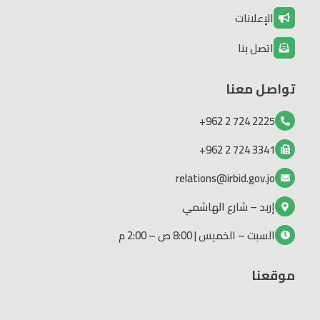
الإعلانات
اتصل بنا
تواصل معنا
2225 724 2 962+
3341 724 2 962+
relations@irbid.gov.jo
إربد – شارع الهاشمي
السبت – الخميس | 8:00 ص – 2:00 م
موقعنا