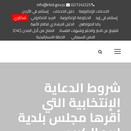
info@irbid.gov.jo
02/7242225
الخدمات الإلكترونية
دليل الخدمات
إستثمر في الأردن
إستثمر في إربد
الحكومة الإلكترونية
البريد الالكتروني
شكاوي
رضا المواطنين
الدليل الارشادي لنظام الأبنية
للتبليغ عن الابار والحفر وشبهات الفساد
المناخ من أجل المدن (C4C)
الامن السيبراني
الخطة الاستراتيجية
شروط الدعاية
الإنتخابية التي
أقرها مجلس بلدية