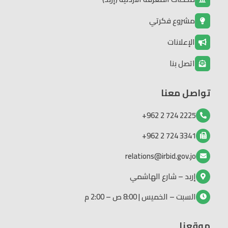
مشروع فكرتي
الإعلانات
اتصل بنا
تواصل معنا
2225 724 2 962+
3341 724 2 962+
relations@irbid.gov.jo
إربد – شارع الهاشمي
السبت – الخميس | 8:00 ص – 2:00 م
موقعنا