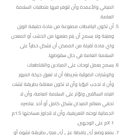
المباني والأعمدة وأن تتوفر فيها متطلبات السلامة
العامة.
أن تكون اليافطات مصنوعة من مادة خفيفة الوزن
ومتينة ولا يسمح أن يتم صنعها من الخشب أو المعدن
واي مادة ثقيلة من الممكن أن تشكل خطراً على
السلامة العامة في حال سقوطها.
يسمح بعمل لوحات على الميادين والتقاطعات
والإشارات الضوئية شريطة أن لا تعيق حركة المرور
وأن لا تحجب الرؤيا وأن لا تكون معلقة بطريقة تشتت
انتباه السائقين وتؤثر على السلامة العامة، وأن لا
تخفي معالم الميدان بشكل كامل أو أحد عناصره
الجمالية لوحته التعريفية، وأن لا تتجاوز مساحتها 1.5م
X 1م على الوجهين.
يمنع وضع أي يافطة على أي مبنى بطريقة تشوه أو