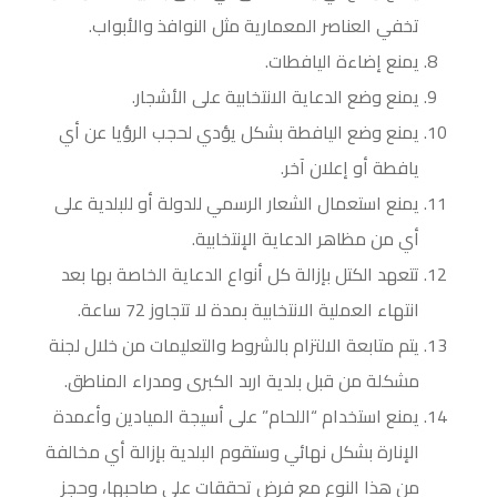
تخفي العناصر المعمارية مثل النوافذ والأبواب.
يمنع إضاءة اليافطات.
يمنع وضع الدعاية الانتخابية على الأشجار.
يمنع وضع اليافطة بشكل يؤدي لحجب الرؤيا عن أي
يافطة أو إعلان آخر.
يمنع استعمال الشعار الرسمي للدولة أو للبلدية على
أي من مظاهر الدعاية الإنتخابية.
تتعهد الكتل بإزالة كل أنواع الدعاية الخاصة بها بعد
انتهاء العملية الانتخابية بمدة لا تتجاوز 72 ساعة.
يتم متابعة الالتزام بالشروط والتعليمات من خلال لجنة
مشكلة من قبل بلدية اربد الكبرى ومدراء المناطق.
يمنع استخدام “اللحام” على أسيجة الميادين وأعمدة
الإنارة بشكل نهائي وستقوم البلدية بإزالة أي مخالفة
من هذا النوع مع فرض تحققات على صاحبها، وحجز