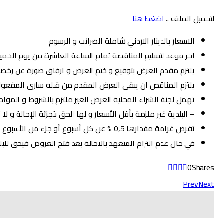
لتحميل الملف ..
اضغط هنا
الاسعار بالدينار الاردني شاملة الضرائب و الرسوم
اخر موعد لتسليم المناقصة تمام الساعة العاشرة من يوم الخميس الموا
يلتزم مقدم العرض بتوقيع و ختم العرض و ارفاق صورة عن رخص
يلتزم المناقص ان يبقى العرض المقدم من قبله ساري المفعول و غير جائز الرجوع عن
تهمل لجنة الشراء المحلية العرض الغير ملتزم بالشروط و الموا
– البلدية غير ملزمة بأقل الأسعار و لها الحق بتجزئة الإحالة و ل
تفرض غرامة مقدارها 0,5 % عن كل أسبوع أو جزء من الأسبوع عن اللوازم التي تأخر المتعهد في توريدها .
في حال عدم التزام المتعهد بالاحالة بعد فتح العروض فيحق للبلد
0
Shares
Prev
Next