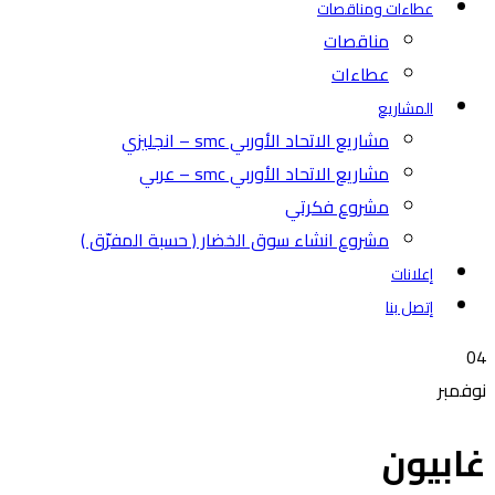
عطاءات ومناقصات
مناقصات
عطاءات
المشاريع
مشاريع الاتحاد الأوربي smc – انجليزي
مشاريع الاتحاد الأوربي smc – عربي
مشروع فكرتي
مشروع انشاء سوق الخضار ( حسبة المفرّق )
إعلانات
إتصل بنا
04
نوفمبر
غابيون