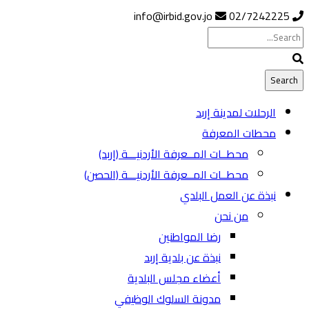
info@irbid.gov.jo
02/7242225
الرحلات لمدينة إربد
محطات المعرفة
محطــات المــعرفة الأردنيـــة (إربد)
محطــات المــعرفة الأردنيـــة (الحصن)
نبذة عن العمل البلدي
من نحن
رضا المواطنين
نبذة عن بلدية إربد
أعضاء مجلس البلدية
مدونة السلوك الوظيفي