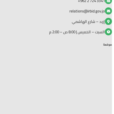
3341 724 2 962+
relations@irbid.gov.jo
إربد – شارع الهاشمي
السبت – الخميس | 8:00 ص – 2:00 م
موقعنا