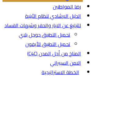
رضا المواطنين
الدليل الارشادي لنظام الأبنية
للتبليغ عن الابار والحفر وشبهات الفساد
تحميل التطبيق جوجل بلاي
تحميل التطبيق للأيفون
المناخ من أجل المدن (C4C)
الامن السيبراني
الخطة الاستراتيجية