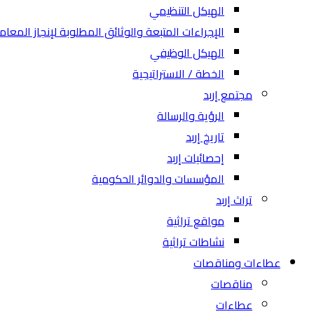
الهيكل التنظيمي
الإجراءات المتبعة والوثائق المطلوبة لإنجاز المعام
الهيكل الوظيفي
الخطة / الاستراتيجية
مجتمع إربد
الرؤية والرسالة
تاريخ إربد
إحصائيات إربد
المؤسسات والدوائر الحكومية
تراث إربد
مواقع تراثية
نشاطات تراثية
عطاءات ومناقصات
مناقصات
عطاءات