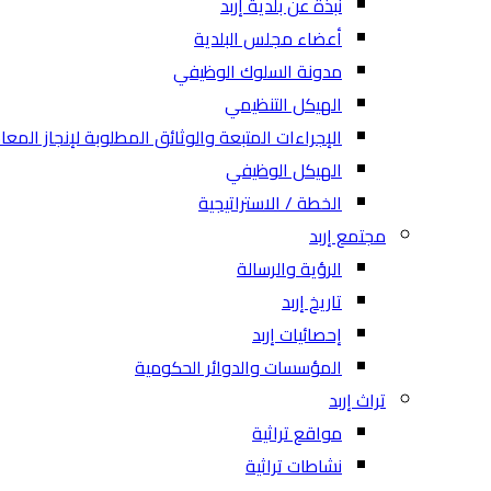
نبذة عن بلدية إربد
أعضاء مجلس البلدية
مدونة السلوك الوظيفي
الهيكل التنظيمي
الإجراءات المتبعة والوثائق المطلوبة لإنجاز المعا
الهيكل الوظيفي
الخطة / الاستراتيجية
مجتمع إربد
الرؤية والرسالة
تاريخ إربد
إحصائيات إربد
المؤسسات والدوائر الحكومية
تراث إربد
مواقع تراثية
نشاطات تراثية