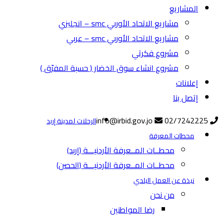
المشاريع
مشاريع الاتحاد الأوربي smc – انجليزي
مشاريع الاتحاد الأوربي smc – عربي
مشروع فكرتي
مشروع انشاء سوق الخضار ( حسبة المفرّق )
إعلانات
إتصل بنا
info@irbid.gov.jo
02/7242225
الرحلات لمدينة إربد
محطات المعرفة
محطــات المــعرفة الأردنيـــة (إربد)
محطــات المــعرفة الأردنيـــة (الحصن)
نبذة عن العمل البلدي
من نحن
رضا المواطنين