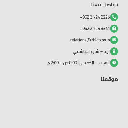
تواصل معنا
2225 724 2 962+
3341 724 2 962+
relations@irbid.gov.jo
إربد – شارع الهاشمي
السبت – الخميس | 8:00 ص – 2:00 م
موقعنا