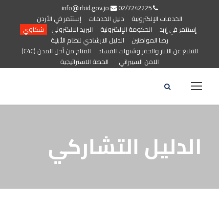
info@irbid.gov.jo
02/7242225
الخدمات الإلكترونية
دليل الخدمات
إستثمر في الأردن
إستثمر في إربد
الحكومة الإلكترونية
البريد الالكتروني
شكاوي
رضا المواطنين
الدليل الارشادي لنظام الأبنية
للتبليغ عن الابار والحفر وشبهات الفساد
المناخ من أجل المدن (C4C)
الامن السيبراني
الخطة الاستراتيجية
الدليل التشاركي