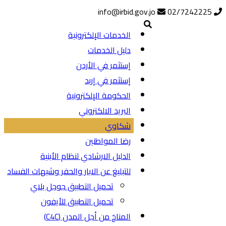
info@irbid.gov.jo
02/7242225
الخدمات الإلكترونية
دليل الخدمات
إستثمر في الأردن
إستثمر في إربد
الحكومة الإلكترونية
البريد الالكتروني
شكاوي
رضا المواطنين
الدليل الارشادي لنظام الأبنية
للتبليغ عن الابار والحفر وشبهات الفساد
تحميل التطبيق جوجل بلاي
تحميل التطبيق للأيفون
المناخ من أجل المدن (C4C)