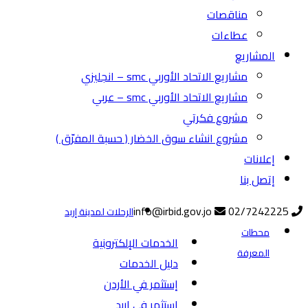
مناقصات
عطاءات
المشاريع
مشاريع الاتحاد الأوربي smc – انجليزي
مشاريع الاتحاد الأوربي smc – عربي
مشروع فكرتي
مشروع انشاء سوق الخضار ( حسبة المفرّق )
إعلانات
إتصل بنا
info@irbid.gov.jo
02/7242225
الرحلات لمدينة إربد
محطات
الخدمات الإلكترونية
المعرفة
دليل الخدمات
إستثمر في الأردن
إستثمر في إربد