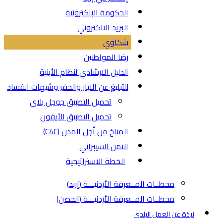
الحكومة الإلكترونية
البريد الالكتروني
شكاوي
رضا المواطنين
الدليل الارشادي لنظام الأبنية
للتبليغ عن الابار والحفر وشبهات الفساد
تحميل التطبيق جوجل بلاي
تحميل التطبيق للأيفون
المناخ من أجل المدن (C4C)
الامن السيبراني
الخطة الاستراتيجية
محطــات المــعرفة الأردنيـــة (إربد)
محطــات المــعرفة الأردنيـــة (الحصن)
نبذة عن العمل البلدي