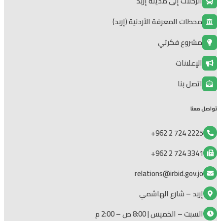
الرحلات إلى مدينة إربد
محطات المعرفة الأردنية (إربد)
مشروع فكرتي
الإعلانات
اتصل بنا
تواصل معنا
2225 724 2 962+
3341 724 2 962+
relations@irbid.gov.jo
إربد – شارع الهاشمي
السبت – الخميس | 8:00 ص – 2:00 م