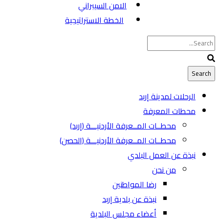
الامن السيبراني
الخطة الاستراتيجية
الرحلات لمدينة إربد
محطات المعرفة
محطــات المــعرفة الأردنيـــة (إربد)
محطــات المــعرفة الأردنيـــة (الحصن)
نبذة عن العمل البلدي
من نحن
رضا المواطنين
نبذة عن بلدية إربد
أعضاء مجلس البلدية