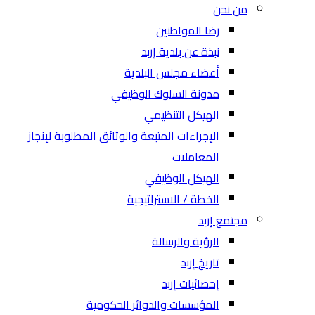
من نحن
رضا المواطنين
نبذة عن بلدية إربد
أعضاء مجلس البلدية
مدونة السلوك الوظيفي
الهيكل التنظيمي
الإجراءات المتبعة والوثائق المطلوبة لإنجاز
المعاملات
الهيكل الوظيفي
الخطة / الاستراتيجية
مجتمع إربد
الرؤية والرسالة
تاريخ إربد
إحصائيات إربد
المؤسسات والدوائر الحكومية