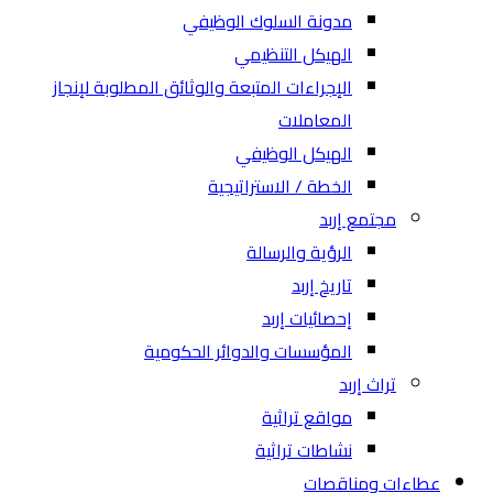
مدونة السلوك الوظيفي
الهيكل التنظيمي
الإجراءات المتبعة والوثائق المطلوبة لإنجاز
المعاملات
الهيكل الوظيفي
الخطة / الاستراتيجية
مجتمع إربد
الرؤية والرسالة
تاريخ إربد
إحصائيات إربد
المؤسسات والدوائر الحكومية
تراث إربد
مواقع تراثية
نشاطات تراثية
عطاءات ومناقصات