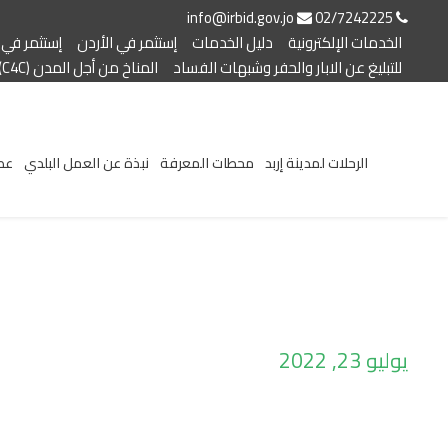
info@irbid.gov.jo
02/7242225
الخدمات الإلكترونية
دليل الخدمات
إستثمر في الأردن
إستثمر في إ
للتبليغ عن الابار والحفر وشبهات الفساد
المناخ من أجل المدن (C4C)
الرحلات لمدينة إربد
محطات المعرفة
نبذة عن العمل البلدي
عط
يوليو 23, 2022
Day