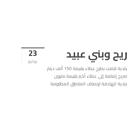
يح وبني عبيد
23
يوليو
قال رئيس بلدية اربد الكبرى الدكتور المهندس نبيل الكوفحي ان البلدية قامت بطرح عطاء بقيمة 150 ألف دينار
ريح إضافة إلى عطاء أكبر بقيمة مليون
البلدية الهادفة لإنصاف المناطق المظلومة