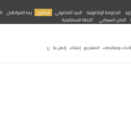
ربد
الحكومة الإلكترونية
البريد الالكتروني
شكاوي
رضا المواطنين
ال
الامن السيبراني
الخطة الاستراتيجية
اءات ومناقصات
المشاريع
إعلانات
إتصل بنا