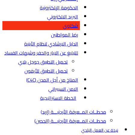
الحكومة الإلكترونية
البريد الالكتروني
شكاوي
رضا المواطنين
الدليل الارشادي لنظام الأبنية
للتبليغ عن الابار والحفر وشبهات الفساد
تحميل التطبيق جوجل بلاي
تحميل التطبيق للأيفون
المناخ من أجل المدن (C4C)
الامن السيبراني
الخطة الاستراتيجية
محطــات المــعرفة الأردنيـــة (إربد)
محطــات المــعرفة الأردنيـــة (الحصن)
نبذة عن العمل البلدي