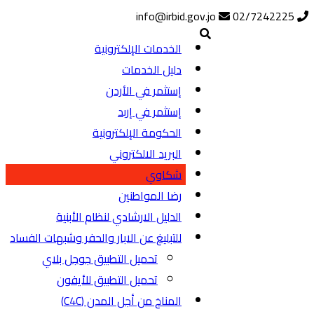
info@irbid.gov.jo
02/7242225
الخدمات الإلكترونية
دليل الخدمات
إستثمر في الأردن
إستثمر في إربد
الحكومة الإلكترونية
البريد الالكتروني
شكاوي
رضا المواطنين
الدليل الارشادي لنظام الأبنية
للتبليغ عن الابار والحفر وشبهات الفساد
تحميل التطبيق جوجل بلاي
تحميل التطبيق للأيفون
المناخ من أجل المدن (C4C)