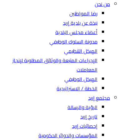
من نحن
رضا المواطنين
نبذة عن بلدية إربد
أعضاء مجلس البلدية
مدونة السلوك الوظيفي
الهيكل التنظيمي
الإجراءات المتبعة والوثائق المطلوبة لإنجاز
المعاملات
الهيكل الوظيفي
الخطة / الاستراتيجية
مجتمع إربد
الرؤية والرسالة
تاريخ إربد
إحصائيات إربد
المؤسسات والدوائر الحكومية