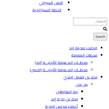
الامن السيبراني
الخطة الاستراتيجية
الرحلات لمدينة إربد
محطات المعرفة
محطــات المــعرفة الأردنيـــة (إربد)
محطــات المــعرفة الأردنيـــة (الحصن)
نبذة عن العمل البلدي
من نحن
رضا المواطنين
نبذة عن بلدية إربد
أعضاء مجلس البلدية