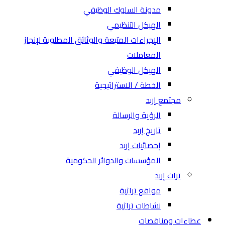
مدونة السلوك الوظيفي
الهيكل التنظيمي
الإجراءات المتبعة والوثائق المطلوبة لإنجاز
المعاملات
الهيكل الوظيفي
الخطة / الاستراتيجية
مجتمع إربد
الرؤية والرسالة
تاريخ إربد
إحصائيات إربد
المؤسسات والدوائر الحكومية
تراث إربد
مواقع تراثية
نشاطات تراثية
عطاءات ومناقصات