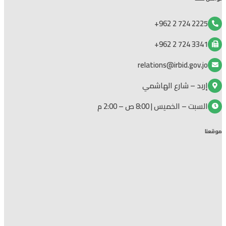
2225 724 2 962+
3341 724 2 962+
relations@irbid.gov.jo
إربد – شارع الهاشمي
السبت – الخميس | 8:00 ص – 2:00 م
موقعنا