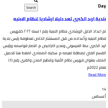
Day
بلدية اربد الكبرى تعد دليلا ارشاديا لنظام الابنيه
تم اعداد الدليل الإرشادي بنظام الابنية رقم ١ لسنه ٢٠٢٢ كفهرس
لنظام الابنيه وأعداده من قبل المستشار الخاص لعطوفة رئيس بلدية
اربد الكبرى عطا الفرسوني ومدير التراخيص م. انتصار قواسمه ورئيس
القسم الفني لمنطقة نعيمه م. سكينه الصمادي اضغط هنا لتحميل
الملف بعنوان فهرس نظام الأبنية وتنظيم المدن والقرى رقم (1)
لعام 2022م
Read More
14
أغسطس