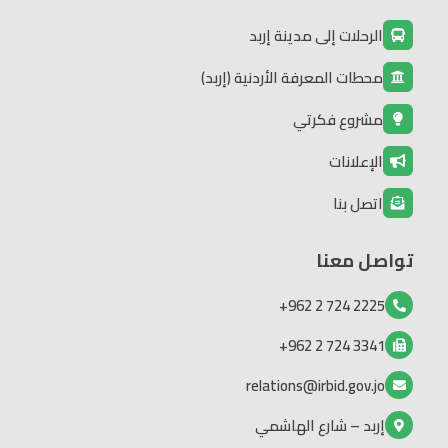
الرحلات إلى مدينة إربد
محطات المعرفة الأردنية (إربد)
مشروع فكرتي
الإعلانات
اتصل بنا
تواصل معنا
2225 724 2 962+
3341 724 2 962+
relations@irbid.gov.jo
إربد – شارع الهاشمي