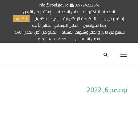
info@irbid.gov.jo
02/7242225
الخدمات الإلكترونية
دليل الخدمات
إستثمر في الأردن
إستثمر في إربد
الحكومة الإلكترونية
البريد الالكتروني
شكاوي
رضا المواطنين
الدليل الارشادي لنظام الأبنية
للتبليغ عن الابار والحفر وشبهات الفساد
المناخ من أجل المدن (C4C)
الامن السيبراني
الخطة الاستراتيجية
نوفمبر 6, 2022
Day