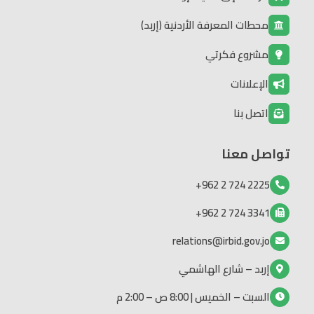
محطات المعرفة الأردنية (إربد)
مشروع فكرتي
الإعلانات
اتصل بنا
تواصل معنا
2225 724 2 962+
3341 724 2 962+
relations@irbid.gov.jo
إربد – شارع الهاشمي
السبت – الخميس | 8:00 ص – 2:00 م