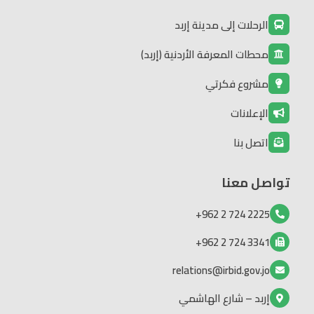
الرحلات إلى مدينة إربد
محطات المعرفة الأردنية (إربد)
مشروع فكرتي
الإعلانات
اتصل بنا
تواصل معنا
2225 724 2 962+
3341 724 2 962+
relations@irbid.gov.jo
إربد – شارع الهاشمي