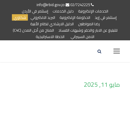
info@irbid.gov.jo
02/7242225
الخدمات الإلكترونية
دليل الخدمات
إستثمر في الأردن
إستثمر في إربد
الحكومة الإلكترونية
البريد الالكتروني
شكاوي
رضا المواطنين
الدليل الارشادي لنظام الأبنية
للتبليغ عن الابار والحفر وشبهات الفساد
المناخ من أجل المدن (C4C)
الامن السيبراني
الخطة الاستراتيجية
مايو 11, 2025
Day