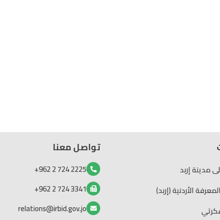
تواصل معنا
2225 724 2 962+
لى مدينة إربد
3341 724 2 962+
عرفة الأردنية (إربد)
relations@irbid.gov.jo
كرتي