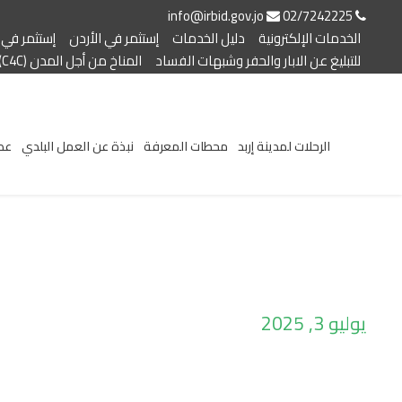
info@irbid.gov.jo
02/7242225
الخدمات الإلكترونية
دليل الخدمات
إستثمر في الأردن
إستثمر في إ
للتبليغ عن الابار والحفر وشبهات الفساد
المناخ من أجل المدن (C4C)
الرحلات لمدينة إربد
محطات المعرفة
نبذة عن العمل البلدي
عط
يوليو 3, 2025
Day