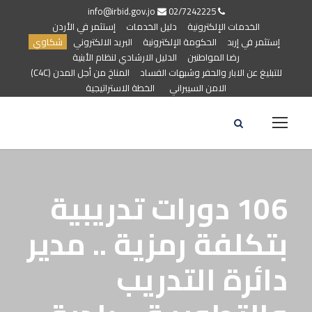
info@irbid.gov.jo
02/7242225
الخدمات الإلكترونية
دليل الخدمات
إستثمر في الأردن
إستثمر في إربد
الحكومة الإلكترونية
البريد الالكتروني
شكاوي
رضا المواطنين
الدليل الارشادي لنظام الأبنية
للتبليغ عن الابار والحفر وشبهات الفساد
المناخ من أجل المدن (C4C)
الامن السيبراني
الخطة الاستراتيجية
106 دورات تدريبية
بتكلفة رمزية .. مدير
دائرة التدريب