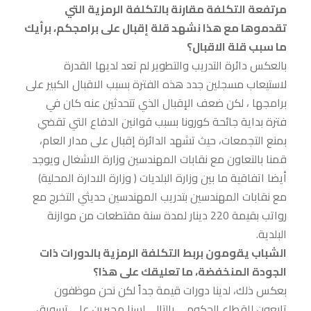
مرتفعة التكلفة مقارنة بالتكلفة الرمزية التي
تقدموها مع هذا نشهد قلة إقبال على برامجكم، برأيك
ما سبب قلة الاقبال؟
بالعكس دائرة التدريب والتطوير لم تعد لديها القدرة
لاستيعاب مسجلين جدد هذه الفترة بسبب الاقبال الكبير على
برامجها ، لكن ضعف الإقبال الذي تتحدثين عنه كان في
فترة بداية جائحة كورونا بسبب قوانين الدفاع التي تقضي
بمنع التجمعات، حيث تشهد الدائرة إقبال على مدار العام،
قمنا بالتعاون مع نقابات المهندسين وزارة الاشغال ويوجد
أيضا اتفاقية ما بين وزارة البلديات ( وزارة الادارة المحلية)
مع نقابات المهندسين بتدريب المهندسين حديثي التخرج مع
رواتب بقيمة 220 دينار لمدة سنة مقتطعات من موازنة
البلدية.
الشباب يقومون بربط التكلفة الرمزية بالدورات ذات
الجودة المنخفضة، ما تعليقك على هذا؟
بعكس ذلك، لدينا دورات قيمة جداً لكن نحن موظفون
تابعون للقطاع الحكومي بالتالي لسنا مجبرين على تسويق