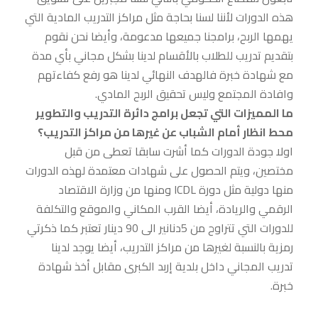
هذه الدورات لأننا لسنا بحاجة مثل مراكز التدريب المادية التي
يهمها الربح، برامجنا جميعها مدعومة، وأيضا نحن نقوم
بتقديم تدريب للطلاب بالأقسام لدينا بشكل مجاني بأي مدة
مع شهادة خبرة فالهدف النهائي لدينا هو رفع كفاءتهم
وافادة المجتمع وليس تحقيق الربح المادي.
ما المميزات التي تجعل برامج دائرة التدريب والتطوير
محط انظار أمام الشباب عن غيرها من مراكز التدريب؟
اولا جودة الدورات كما أشرت سابقا تعطى من قبل
مختصين، ويتم الحصول على شهادات معتمدة لهذه الدورات
منها دولية مثل دورة ICDL ومنها من وزارة الاقتصاد
الرقمي والريادة، أيضا القرب المكاني والموقع والتكلفة
للدورات التي تتراوح من 5دنانير الى 90 دينار تعتبر كما ذكرتي
رمزية بالنسبة لغيرها من مراكز التدريب، أيضا يوجد لدينا
تدريب المجاني داخل بلدية إربد الكبرى مقابل أخذ شهادة
خبرة.