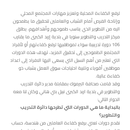
لرفع الكفاءة المحلية وتعزيز مهارات المجتمع المحلي
وإتاحة الفرص أمام الشباب والعاملين لتحقيق ما يطمحون
اليه من التطوير الذي يناسب طموحهم وأهدافهم، يطلق
مركز التدريب والتطوير سنويا في بلدية إربد الكبرى ما يقارب
106 دورة تدريبية سواء لموظفيها لرفع كفاءتهم أو لأفراد
المجتمع الطموحين إلى تحقيق المزيد، تهدف هذه الدورات
التي تعتبر من أهم السبل التي يسعى اليها الافراد إلى اعداد
موظفين أقوياء وتلبية احتياجات سوق العمل بشباب ذو
كفاءة عالية.
وقد قامت صحافة اليرموك بمقابلة مدير دائرة التدريب
والتطوير في بلدية اربد الكبرى نبيل بني هاني وكان لنا معه
الحوار التالي:
بالبداية ما هي الدورات التي تطرحها دائرة التدريب
والتطوير؟
نقدم دورات تعني برفع كفاءة العاملين من هندسة، حساب