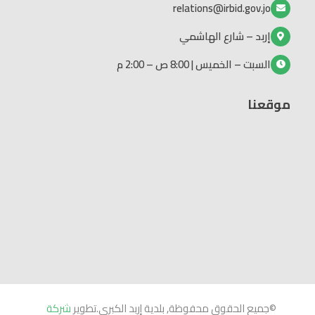
relations@irbid.gov.jo
إربد – شارع الهاشمي
السبت – الخميس | 8:00 ص – 2:00 م
موقعنا
©جميع الحقوق محفوظة, بلدية إربد الكبرى.تطوير
شركة