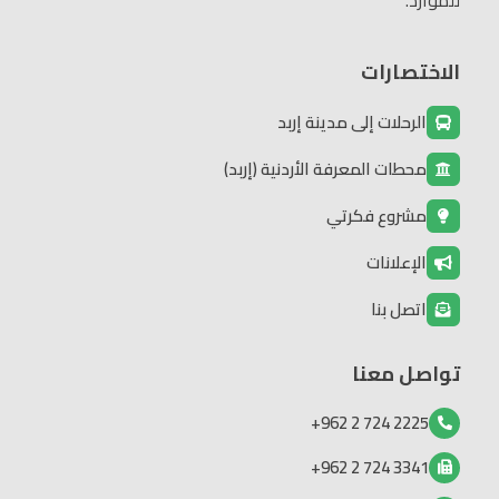
الاختصارات
الرحلات إلى مدينة إربد
محطات المعرفة الأردنية (إربد)
مشروع فكرتي
الإعلانات
اتصل بنا
تواصل معنا
2225 724 2 962+
3341 724 2 962+