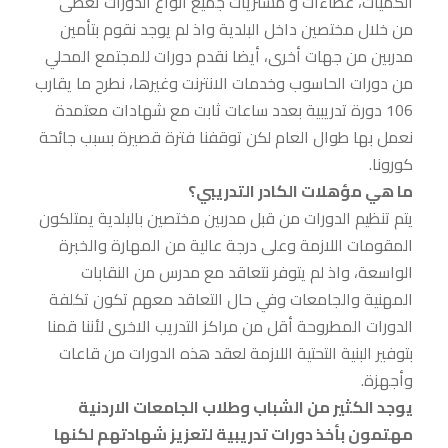
الكميات، عطاءات و مشتريات جميع أنواع الدورات تعطى
من خلال مختصين داخل البلدية واذ لم يوجد نقوم بتأمين
مدربين من جهات أخرى، أيضا نقدم دورات للمجتمع المحلي
من دورات الحاسوب وخدمات الانترنت وغيرها، نطرح ما يقارب
106 دورة تدريبية بعدد ساعات ثابت مع شهادات معتمدة
نعمل بها طوال العام لكن توقفنا فترة قصيرة بسبب جائحة
كورونا.
ما هي مؤهلات الكادر التدريبي؟
يتم تنظيم الدورات من قبل مدربين مختصين بالبلدية يمتلكون
المقومات اللازمة وعلى درجة عالية من المهارة والخبرة
الواسعة، واذ لم يتوفر نتعاقد مع مدرس من النقابات
المهنية والجامعات وفي حال التعاقد معهم تكون تكلفة
الدورات المطروحة أقل من مراكز التدريب الاخرى لأننا قمنا
بتوفير البنية التحتية اللازمة لعقد هذه الدورات من قاعات
وأجهزة.
يوجد الكثير من الشباب وطلاب الجامعات الاردنية
مهتمون بأخذ دورات تدريبية لتعزيز شهادتهم لكنها