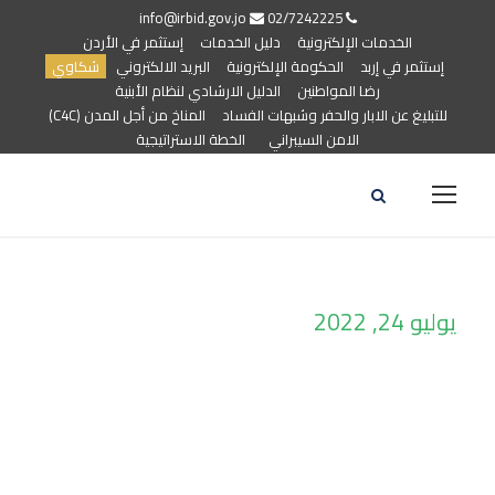
info@irbid.gov.jo
02/7242225
الخدمات الإلكترونية
دليل الخدمات
إستثمر في الأردن
إستثمر في إربد
الحكومة الإلكترونية
البريد الالكتروني
شكاوي
رضا المواطنين
الدليل الارشادي لنظام الأبنية
للتبليغ عن الابار والحفر وشبهات الفساد
المناخ من أجل المدن (C4C)
الامن السيبراني
الخطة الاستراتيجية
يوليو 24, 2022
Day