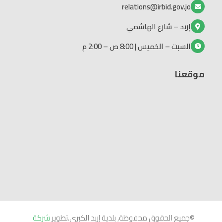
relations@irbid.gov.jo
إربد – شارع الهاشمي
السبت – الخميس | 8:00 ص – 2:00 م
موقعنا
©جميع الحقوق محفوظة, بلدية إربد الكبرى.تطوير
شركة