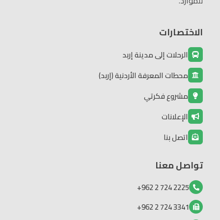
للموارد.
الاختصارات
الرحلات إلى مدينة إربد
محطات المعرفة الأردنية (إربد)
مشروع فكرتي
الإعلانات
اتصل بنا
تواصل معنا
2225 724 2 962+
3341 724 2 962+