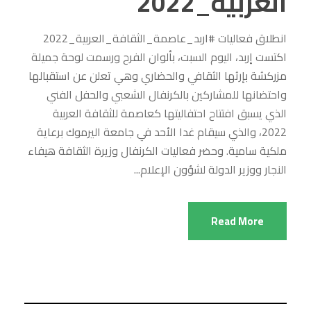
العربية_2022
انطلاق فعاليات #اربد_عاصمة_الثقافة_العربية_2022
اكتست إربد، اليوم السبت، بألوان الفرح ورسمت لوحة جميلة
مزركشة بإرثها الثقافي والحضاري وهي تعلن عن استقبالها
واحتضانها للمشاركين بالكرنفال الشعبي والحفل الفني
الذي يسبق افتتاح احتفاليتها كعاصمة للثقافة العربية
2022، والذي سيقام غدا الأحد في جامعة اليرموك برعاية
ملكية سامية. وحضر فعاليات الكرنفال وزيرة الثقافة هيفاء
النجار ووزير الدولة لشؤون الإعلام...
Read More