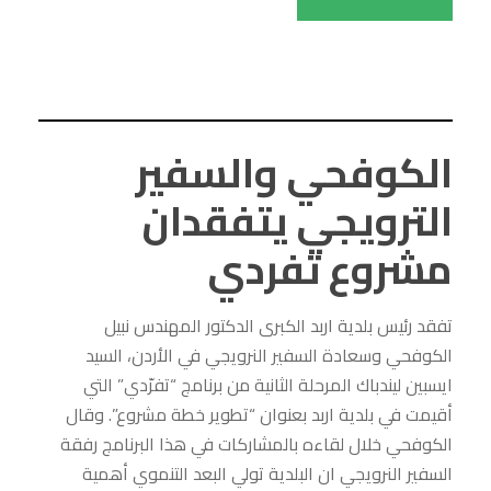
الكوفحي والسفير
الترويجي يتفقدان
مشروع تفردي
تفقد رئيس بلدية اربد الكبرى الدكتور المهندس نبيل
الكوفحي وسعادة السفير النرويجي في الأردن، السيد
ايسبين ليندباك المرحلة الثانية من برنامج “تفرّدي” التي
أقيمت في بلدية اربد بعنوان “تطوير خطة مشروع”. وقال
الكوفحي خلال لقاءه بالمشاركات في هذا البرنامج رفقة
السفير النرويجي ان البلدية تولي البعد التنموي أهمية