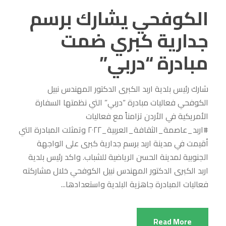
الكوفحي يشارك برسم
جدارية كبري ضمت
مبادرة “دربي”
شارك رئيس بلدية اربد الكبرى الدكتور المهندس نبيل
الكوفحي فعاليات مبادرة “دربي” التي نظمتها السفارة
الأمريكية في الأردن تزامناً مع فعاليات
#اربد_عاصمة_الثقافة_العربية_٢٠٢٢ وتمثلت المبادرة التي
أقيمت في مدينة اربد برسم جدارية كبرى على الواجهة
الجنوبية لمدينة الحسن الرياضية للشباب. واكد رئيس بلدية
اربد الكبرى الدكتور المهندس نبيل الكوفحي خلال مشاركته
فعاليات المبادرة جاهزية البلدية واستعدادها...
Read More