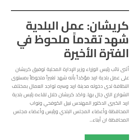
كريشان: عمل البلدية
شهد تقدماً ملحوظ في
الفترة الأخيرة
أثنى نائب رئيس الوزراء وزير الإدارة المحلية توفيق كريشان
على عمل بلدية اربد مؤكداً بأنه شهد تغيراً ملحوظاً بمستوى
النظافة لدى دخوله مدينة اربد وسره تواجد العمال بمختلف
الشوارع التي جال بها. واكد كريشان خلال لقاءه رئيس بلدية
اربد الكبرى الدكتور المهندس نبيل الكوفحي ونواب
المحافظة وأعضاء المجلس البلدي ورئيس وأعضاء مجلس
المحافظة ان أبناء...