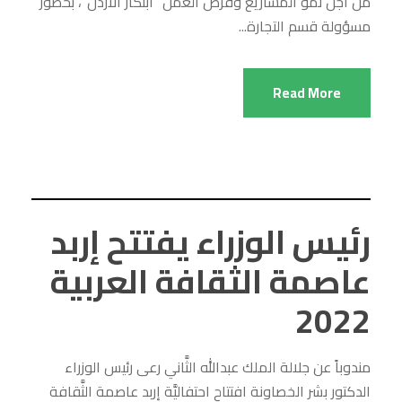
من أجل نمو المشاريع وفرص العمل “ابتكار اﻷردن”، بحضور
مسؤولة قسم التجارة...
Read More
رئيس الوزراء يفتتح إربد
عاصمة الثقافة العربية
2022
مندوباً عن جلالة الملك عبدالله الثَّاني رعى رئيس الوزراء
الدكتور بشر الخصاونة افتتاح احتفاليَّة إربد عاصمة الثَّقافة